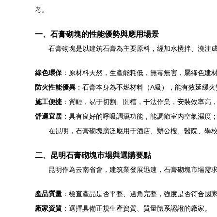
考。
一、石膏砌塊的性能優勢與應用場景
石膏砌塊是以建筑石膏為主要原料，經加水攪拌、澆注
綠色環保
：原材料天然，生產能耗低，無毒無害，屬綠色建
防火性能優異
：石膏本身為不燃材料（A級），能有效延緩火
施工便捷
：質輕，易于切割、開槽，干法作業，安裝效率高
舒適宜居
：具有良好的呼吸調濕功能，能調節室內空氣濕度
在昆明，石膏砌塊廣泛應用于酒店、辦公樓、醫院、學
二、昆明石膏砌塊市場與選購要點
昆明作為云南省會，建筑業發展迅速，石膏砌塊市場需
產品質量
：檢查產品是否平整、邊角完整，強度是否符合國家標準（
廠家資質
：選擇具備正規生產資質、質量體系認證的廠家。