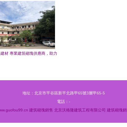
建材 專業建筑砌塊供應商，助力
綠色城市建設
地址：北京市平谷區新平北路甲65號3層甲65-5
電話：-
ww.guofou99.cn
建筑砌塊銷售
北京沃格隆建筑工程有限公司
建筑砌塊銷