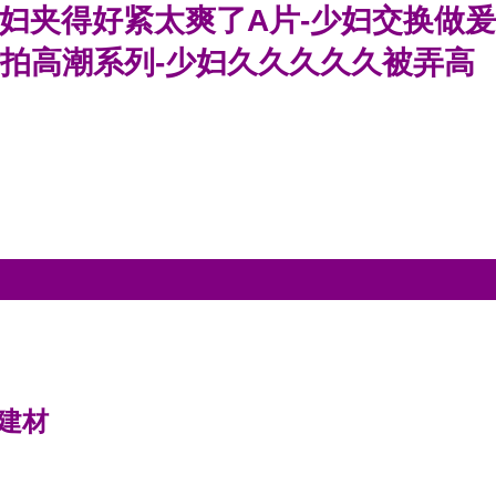
少妇夹得好紧太爽了A片-少妇交换做爰
偷拍高潮系列-少妇久久久久久被弄高
建材