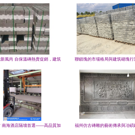
新風尚 自保溫磚熱賣促銷，建筑
聯鎖塊的市場格局與建筑砌塊行
砌塊成市場新寵
鏈優化
 南海酒店隔墻首選——高品質加
福州仿古磚雕的藝術傳承與冶碩
氣混凝土砌塊專業供應商
業銷售