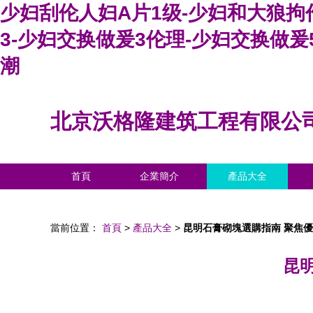
少妇刮伦人妇A片1级-少妇和大狼拘
3-少妇交换做爰3伦理-少妇交换做
潮
北京沃格隆建筑工程有限公
首頁
企業簡介
產品大全
當前位置：
首頁
>
產品大全
>
昆明石膏砌塊選購指南 聚焦
昆