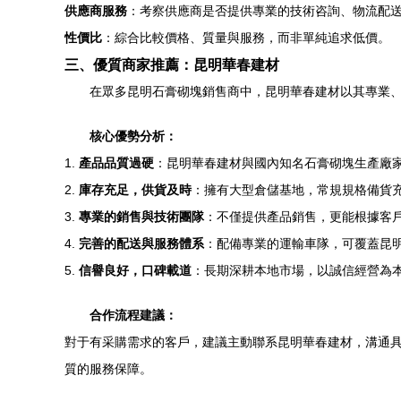
供應商服務
：考察供應商是否提供專業的技術咨詢、物流配
性價比
：綜合比較價格、質量與服務，而非單純追求低價。
三、優質商家推薦：昆明華春建材
在眾多昆明石膏砌塊銷售商中，昆明華春建材以其專業
核心優勢分析：
1.
產品品質過硬
：昆明華春建材與國內知名石膏砌塊生產廠
2.
庫存充足，供貨及時
：擁有大型倉儲基地，常規規格備貨
3.
專業的銷售與技術團隊
：不僅提供產品銷售，更能根據客
4.
完善的配送與服務體系
：配備專業的運輸車隊，可覆蓋昆
5.
信譽良好，口碑載道
：長期深耕本地市場，以誠信經營為
合作流程建議：
對于有采購需求的客戶，建議主動聯系昆明華春建材，溝通
質的服務保障。