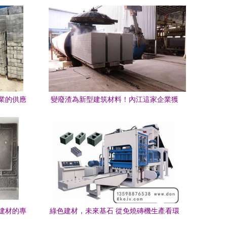
業的供應
變廢渣為新型建筑材料！內江這家企業獲
得省二星級綠色建材認證，建筑砌塊銷售
持續回暖
建材的專
綠色建材，未來基石 從免燒磚機生產看環
保建筑新趨勢