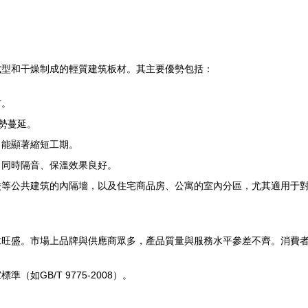
成型和干燥制成的輕質建筑板材。其主要優勢包括：
材。
勢蔓延。
，能顯著縮短工期。
；同時隔音、保溫效果良好。
校等公共建筑的內隔墻，以及住宅商品房、公寓的室內分區，尤其適用于
求旺盛。市場上品牌與供應商眾多，產品質量與服務水平參差不齊。消費
如GB/T 9775-2008）。