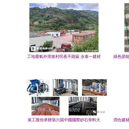
工地廢氣外泄致村民夜不能寐 永泰一建材
綠色節能
公司為何成為居民“噩夢”
泉工股份承辦第六屆中國國際砂石骨料大
潤合建材
會 建筑砌塊銷售的新篇章